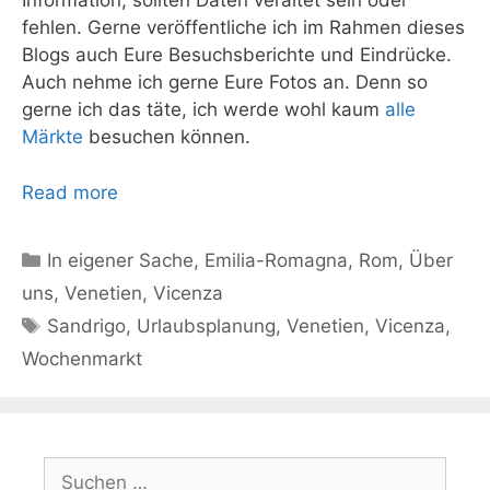
Information, sollten Daten veraltet sein oder
fehlen. Gerne veröffentliche ich im Rahmen dieses
Blogs auch Eure Besuchsberichte und Eindrücke.
Auch nehme ich gerne Eure Fotos an. Denn so
gerne ich das täte, ich werde wohl kaum
alle
Märkte
besuchen können.
Read more
Kategorien
In eigener Sache
,
Emilia-Romagna
,
Rom
,
Über
uns
,
Venetien
,
Vicenza
Schlagwörter
Sandrigo
,
Urlaubsplanung
,
Venetien
,
Vicenza
,
Wochenmarkt
Suchen