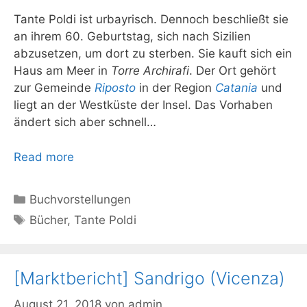
Tante Poldi ist urbayrisch. Dennoch beschließt sie
an ihrem 60. Geburtstag, sich nach Sizilien
abzusetzen, um dort zu sterben. Sie kauft sich ein
Haus am Meer in
Torre Archirafi
. Der Ort gehört
zur Gemeinde
Riposto
in der Region
Catania
und
liegt an der Westküste der Insel. Das Vorhaben
ändert sich aber schnell…
Read more
Kategorien
Buchvorstellungen
Schlagwörter
Bücher
,
Tante Poldi
[Marktbericht] Sandrigo (Vicenza)
August 21, 2018
von
admin